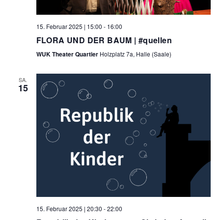
a
n
n
l
.
g
15. Februar 2025 | 15:00
-
16:00
A
t
FLORA UND DER BAUM | #quellen
n
WUK Theater Quartier
Holzplatz 7a, Halle (Saale)
u
s
i
n
SA.
c
15
g
h
e
t
e
n
n
S
-
N
u
a
c
v
i
h
g
15. Februar 2025 | 20:30
-
22:00
e