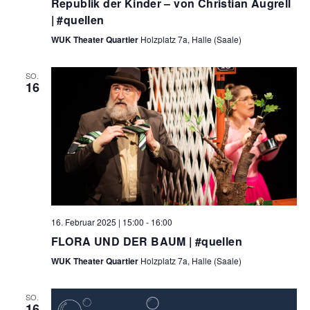
a
Republik der Kinder – von Christian Augrell
u
t
| #quellen
i
WUK Theater Quartier
Holzplatz 7a, Halle (Saale)
n
o
d
n
SO.
16
A
n
s
i
c
h
16. Februar 2025 | 15:00
-
16:00
FLORA UND DER BAUM | #quellen
t
WUK Theater Quartier
Holzplatz 7a, Halle (Saale)
e
n
SO.
16