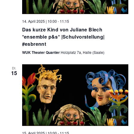
14. April 2025 | 10:00
-
11:15
Das kurze Kind von Juliane Blech
*ensemble p&s* |Schulvorstellung|
#esbrennt
WUK Theater Quartier
Holzplatz 7a, Halle (Saale)
DI.
15
15. April 2025 | 10:00
-
11:15