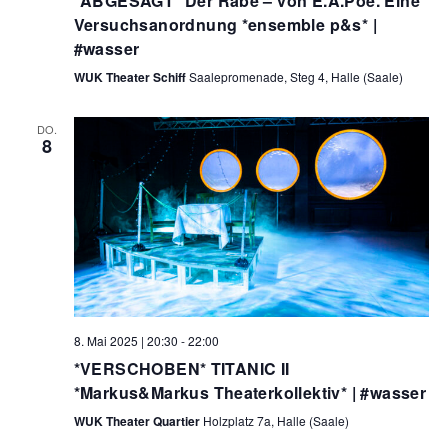
*ABGESAGT* Der Rabe – von E.A.Poe. Eine
Versuchsanordnung *ensemble p&s* |
#wasser
WUK Theater Schiff
Saalepromenade, Steg 4, Halle (Saale)
DO.
8
8. Mai 2025 | 20:30
-
22:00
*VERSCHOBEN* TITANIC II
*Markus&Markus Theaterkollektiv* | #wasser
WUK Theater Quartier
Holzplatz 7a, Halle (Saale)