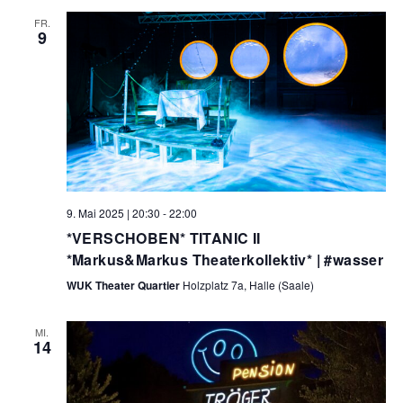
FR.
9
9. Mai 2025 | 20:30
-
22:00
*VERSCHOBEN* TITANIC II
*Markus&Markus Theaterkollektiv* | #wasser
WUK Theater Quartier
Holzplatz 7a, Halle (Saale)
MI.
14