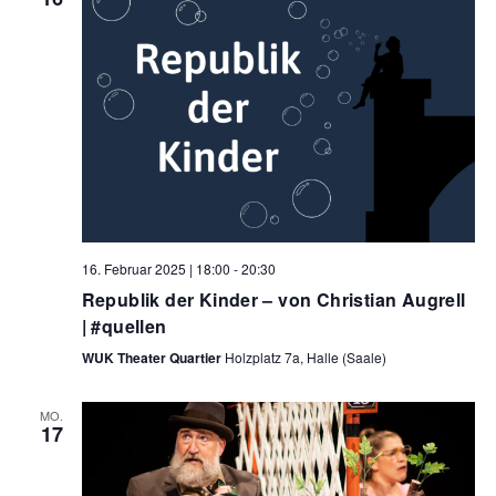
,
N
a
v
i
g
a
16. Februar 2025 | 18:00
-
20:30
t
Republik der Kinder – von Christian Augrell
| #quellen
i
WUK Theater Quartier
Holzplatz 7a, Halle (Saale)
o
n
MO.
17