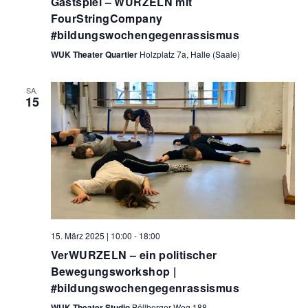
Gastspiel – WURZELN mit
FourStringCompany
#bildungswochengegenrassismus
WUK Theater Quartier
Holzplatz 7a, Halle (Saale)
SA.
15
15. März 2025 | 10:00
-
18:00
VerWURZELN – ein politischer
Bewegungsworkshop |
#bildungswochengegenrassismus
WUK Theater Studio
Böllberger Weg 188