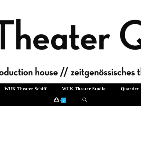
WUK Theater Schiff
WUK Theater Studio
Quartier
Website-
0
Suche
umschalten