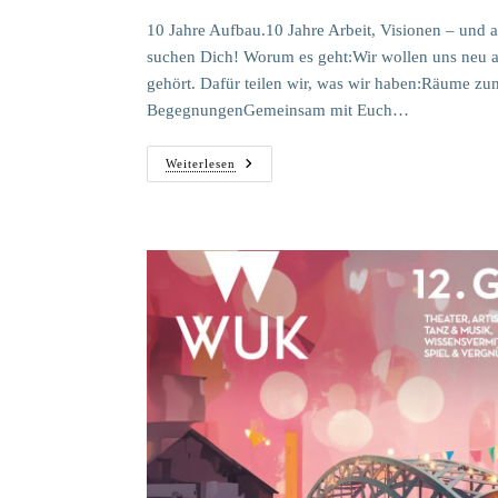
10 Jahre Aufbau.10 Jahre Arbeit, Visionen – und 
suchen Dich! Worum es geht:Wir wollen uns neu au
gehört. Dafür teilen wir, was wir haben:Räume z
BegegnungenGemeinsam mit Euch…
Herein
Weiterlesen
Quartiert
–
Mach
Das
WUK
Zu
Deinem
Theater!