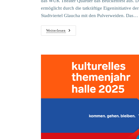
das WUK Theater Quartier das Brückenfest aus. Di
ermöglicht durch die tatkräftige Eigeninitiative 
Stadtviertel Glaucha mit den Pulverweiden. Das…
11.
Weiterlesen
Genzmer
Brückenfest