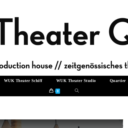
WUK Theater Schiff
WUK Theater Studio
Quartier
Website-
0
Suche
umschalten