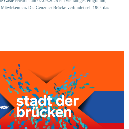
e Gäste erwartet am 07.09.2025 ein vielfältiges Programm,
der Mitwirkenden. Die Genzmer Brücke verbindet seit 1904 das