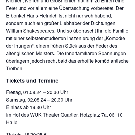
Nichten, Neffen und Großnichten hat ihm zu Ehren eine
Feier und vor allem eine Überraschung vorbereitet. Der
Erbonkel Hans-Heinrich ist nicht nur wohlhabend,
sondern auch ein großer Liebhaber der Dichtungen
William Shakespeares. Und so überrascht ihn die Familie
mit einer selbsteinstudierten Inszenierung der „Komödie
der Irrungen“, einem frühen Stück aus der Feder des
altenglischen Meisters. Die innerfamiliären Spannungen
überlagern jedoch recht bald das erhoffte komödiantische
Treiben.
Tickets und Termine
Freitag, 01.08.24 – 20.30 Uhr
Samstag, 02.08.24 – 20.30 Uhr
Einlass ab 19.30 Uhr
Im Hof des WUK Theater Quartier, Holzplatz 7a, 06110
Halle
Tickets: 15/20/25 €