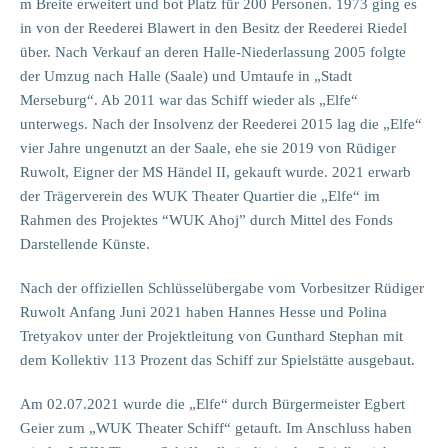
m Breite erweitert und bot Platz für 200 Personen. 1973 ging es
in von der Reederei Blawert in den Besitz der Reederei Riedel
über. Nach Verkauf an deren Halle-Niederlassung 2005 folgte
der Umzug nach Halle (Saale) und Umtaufe in „Stadt
Merseburg“. Ab 2011 war das Schiff wieder als „Elfe“
unterwegs. Nach der Insolvenz der Reederei 2015 lag die „Elfe“
vier Jahre ungenutzt an der Saale, ehe sie 2019 von Rüdiger
Ruwolt, Eigner der MS Händel II, gekauft wurde. 2021 erwarb
der Trägerverein des WUK Theater Quartier die „Elfe“ im
Rahmen des Projektes “WUK Ahoj” durch Mittel des Fonds
Darstellende Künste.
Nach der offiziellen Schlüsselübergabe vom Vorbesitzer Rüdiger
Ruwolt
Anfang Juni 2021
haben Hannes Hesse und Polina
Tretyakov unter der Projektleitung von Gunthard Stephan mit
dem Kollektiv 113 Prozent das Schiff zur Spielstätte ausgebaut.
Am 02.07.2021 wurde die „Elfe“ durch Bürgermeister Egbert
Geier zum „WUK Theater Schiff“ getauft. Im Anschluss haben