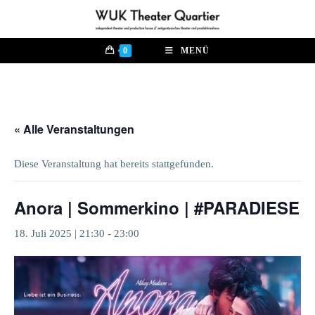
Zum
Inhalt
springen
0
MENÜ
« Alle Veranstaltungen
Diese Veranstaltung hat bereits stattgefunden.
Anora | Sommerkino | #PARADIESE
18. Juli 2025 | 21:30
-
23:00