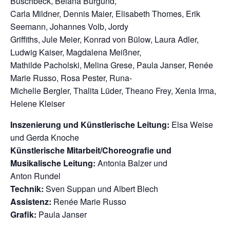
Buschbeck, Belana Burgund,
Carla Mildner, Dennis Maier, Elisabeth Thomes, Erik
Seemann, Johannes Volb, Jordy
Griffiths, Jule Meier, Konrad von Bülow, Laura Adler,
Ludwig Kaiser, Magdalena Meißner,
Mathilde Pacholski, Melina Grese, Paula Janser, Renée
Marie Russo, Rosa Pester, Runa-
Michelle Bergler, Thalita Lüder, Theano Frey, Xenia Irma,
Helene Kleiser
Inszenierung und Künstlerische Leitung:
Elsa Weise
und Gerda Knoche
Künstlerische Mitarbeit/Choreografie und
Musikalische Leitung:
Antonia Balzer und
Anton Rundel
Technik:
Sven Suppan und Albert Blech
Assistenz:
Renée Marie Russo
Grafik:
Paula Janser