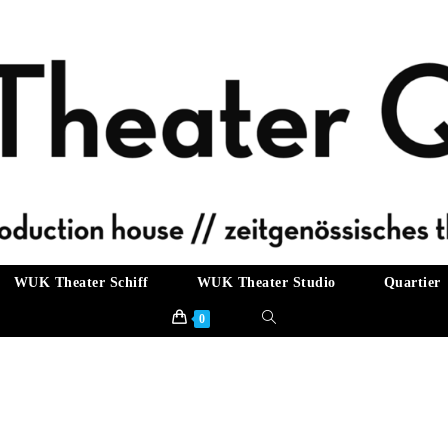
WUK Theater Schiff
WUK Theater Studio
Quartier
Website-
0
Suche
umschalten