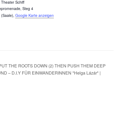
Theater Schiff
epromenade, Steg 4
 (Saale)
,
Google Karte anzeigen
(1) PUT THE ROOTS DOWN (2) THEN PUSH THEM DEEP
D – D.I.Y FÜR EINWANDERINNEN *Helga Lázár* |