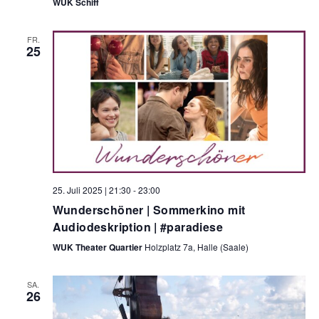
WUK Schiff
FR.
25
25. Juli 2025 | 21:30
-
23:00
Wunderschöner | Sommerkino mit
Audiodeskription | #paradiese
WUK Theater Quartier
Holzplatz 7a, Halle (Saale)
SA.
26