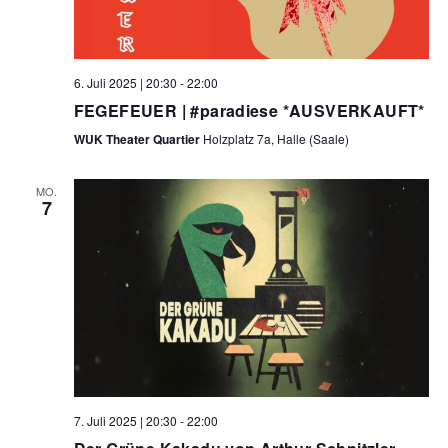
a
n
n
l
.
g
A
t
6. Juli 2025 | 20:30
-
22:00
n
FEGEFEUER | #paradiese *AUSVERKAUFT*
u
s
WUK Theater Quartier
Holzplatz 7a, Halle (Saale)
i
n
c
g
MO.
h
7
e
t
e
n
n
S
-
N
u
a
c
v
i
h
7. Juli 2025 | 20:30
-
22:00
g
e