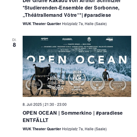
Der Grüne Kakadu von Arthur Schnitzler
a
*Studierenden-Ensemble der Sorbonne,
u
t
„Théâtrallemand Vôtre“*| #paradiese
i
n
o
WUK Theater Quartier
Holzplatz 7a, Halle (Saale)
d
n
DI.
A
8
n
s
i
c
h
8. Juli 2025 | 21:30
-
23:00
t
OPEN OCEAN | Sommerkino | #paradiese
e
ENTFÄLLT
WUK Theater Quartier
Holzplatz 7a, Halle (Saale)
n