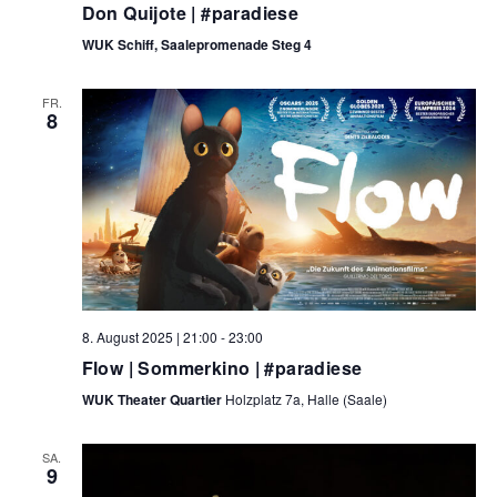
Don Quijote | #paradiese
WUK Schiff, Saalepromenade Steg 4
FR.
8
8. August 2025 | 21:00
-
23:00
Flow | Sommerkino | #paradiese
WUK Theater Quartier
Holzplatz 7a, Halle (Saale)
SA.
9