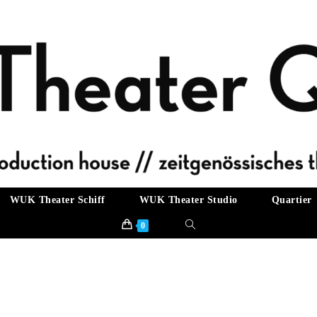
WUK Theater Schiff
WUK Theater Studio
Quartier
Website-
0
Suche
umschalten