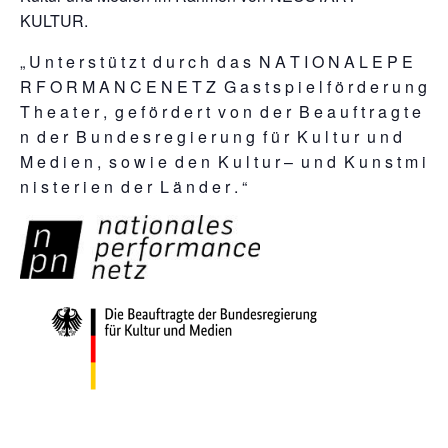
KULTUR.
„ U n t e r s t ü t z t d u r c h d a s N A T I O N A L E P E
R F O R M A N C E N E T Z G a s t s p i e l f ö r d e r u n g
T h e a t e r , g e f ö r d e r t v o n d e r B e a u f t r a g t e
n d e r B u n d e s r e g i e r u n g f ü r K u l t u r u n d
M e d i e n , s o w i e d e n K u l t u r – u n d K u n s t m i
n i s t e r i e n d e r L ä n d e r . “