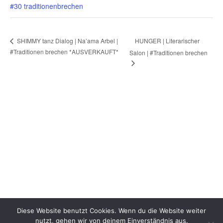
#30 traditionenbrechen
HUNGER | Literarischer
SHIMMY tanz Dialog | Na’ama Arbel |
#Traditionen brechen *AUSVERKAUFT*
Salon | #Traditionen brechen
Diese Website benutzt Cookies. Wenn du die Website weiter
nutzt, gehen wir von deinem Einverständnis aus.