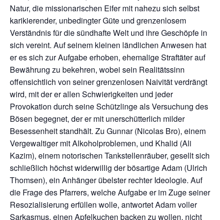
Natur, die missionarischen Eifer mit nahezu sich selbst
karikierender, unbedingter Güte und grenzenlosem
Verständnis für die sündhafte Welt und ihre Geschöpfe in
sich vereint. Auf seinem kleinen ländlichen Anwesen hat
er es sich zur Aufgabe erhoben, ehemalige Straftäter auf
Bewährung zu bekehren, wobei sein Realitätssinn
offensichtlich von seiner grenzenlosen Naivität verdrängt
wird, mit der er allen Schwierigkeiten und jeder
Provokation durch seine Schützlinge als Versuchung des
Bösen begegnet, der er mit unerschütterlich milder
Besessenheit standhält. Zu Gunnar (Nicolas Bro), einem
Vergewaltiger mit Alkoholproblemen, und Khalid (Ali
Kazim), einem notorischen Tankstellenräuber, gesellt sich
schließlich höchst widerwillig der bösartige Adam (Ulrich
Thomsen), ein Anhänger übelster rechter Ideologie. Auf
die Frage des Pfarrers, welche Aufgabe er im Zuge seiner
Resozialisierung erfüllen wolle, antwortet Adam voller
Sarkasmus, einen Apfelkuchen backen zu wollen, nicht