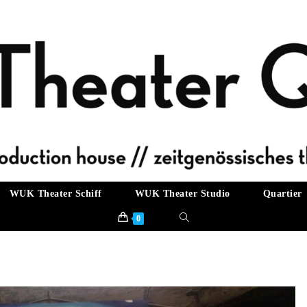
WUK Theater Schiff
WUK Theater Studio
Quartier
Website-
0
Suche
umschalten