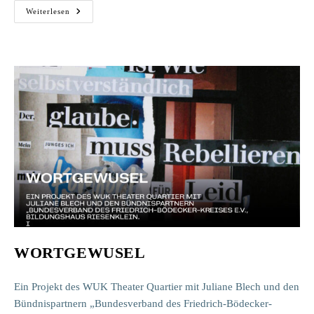
Jubiläum:
Weiterlesen
Das
10.
Genzmer
Brückenfest
WORTGEWUSEL
Ein Projekt des WUK Theater Quartier mit Juliane Blech und den
Bündnispartnern „Bundesverband des Friedrich-Bödecker-