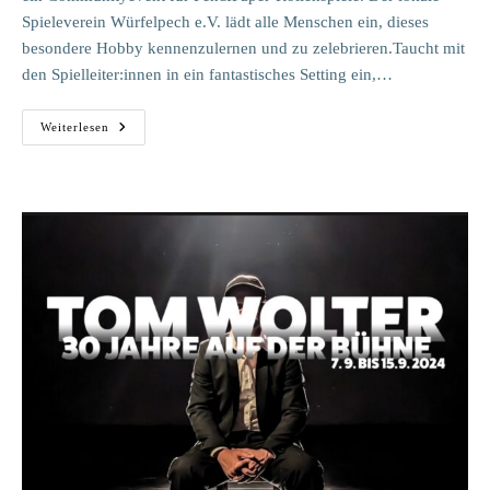
Spieleverein Würfelpech e.V. lädt alle Menschen ein, dieses
besondere Hobby kennenzulernen und zu zelebrieren.Taucht mit
den Spielleiter:innen in ein fantastisches Setting ein,…
HallunkenCon
Weiterlesen
2024
–
Tiers
Of
Time