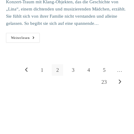
Konzert-Traum mit Klang-Objekten, das die Geschichte von
„Lina“, einem dichtenden und musizierenden Mädchen, erzählt.
Sie fühlt sich von ihrer Familie nicht verstanden und alleine
gelassen. So begibt sie sich auf eine spannende…
Die
Weiterlesen
Klangsammlerin
|
Schulvorstellung
Ab
5
Jahren
/
1
2
3
4
5
…
Zur vorherigen Seite
Klasse
1
23
Zur nächs