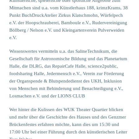
Künstlerische, spielerische oder sportliche Angebote zum
Mitmachen sind u.a. vom Künstlerhaus 188, krimzKrams, 38
Punkt BuchDruckAtelier Zirkus Klatschmohn, Würfelpech
e.V. der Hoopschrauberei, Bamboule e.V., Rudervereinigung
Böllberg / Nelson e.V. und Kleingartenverein Pulverweiden
e.V.
Wissenswertes vermitteln u.a. das SalineTechnikum, die
Gesellschaft für Astronomische Bildung und das Planetarium
Halle, die DLRG, das RepairCafe Halle, science2public,
foodsharing Halle, Jedermensch e.V., Verein zur Förderung
der Organspende & Blutspendedienst des UKH, Inklusion
von Menschen mit Behinderung und Benachteiligung e.V.,
Losmachen e.V. und der LIONS CLUB
Wer hinter die Kulissen des WUK Theater Quartier blicken
und mehr über die Geschichte des Hauses und des Genzmer
Brückenfestes erfahren möchte, kann dies um 15:30 und
17:00 Uhr bei einer Führung durch den künstlerischen Leiter