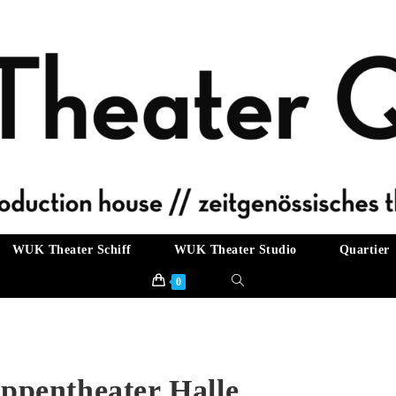
WUK Theater Schiff
WUK Theater Studio
Quartier
Website-
0
Suche
umschalten
uppentheater Halle