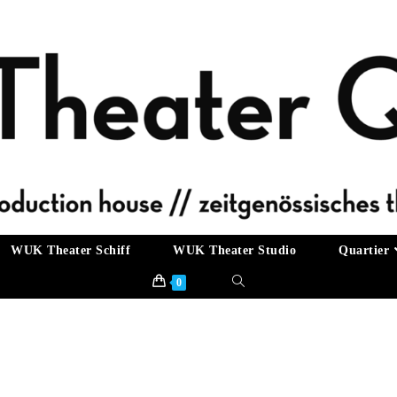
WUK Theater Schiff
WUK Theater Studio
Quartier
0