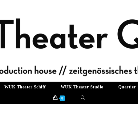
WUK Theater Schiff
WUK Theater Studio
Quartier
Website-
0
Suche
umschalten