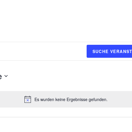
SUCHE VERANS
e
Es wurden keine Ergebnisse gefunden.
H
i
n
w
e