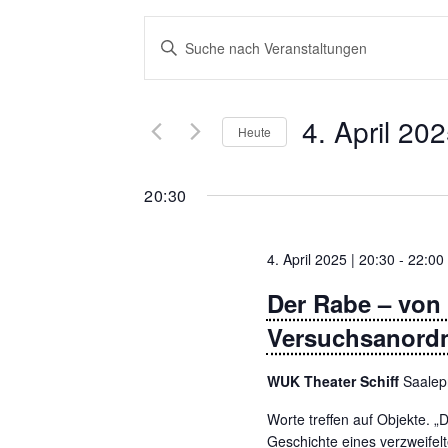
V
B
i
e
t
r
t
4. April 20
Heute
e
a
S
D
n
c
a
20:30
h
t
s
l
u
t
ü
4. April 2025 | 20:30
-
22:00
m
s
w
a
Der Rabe – von 
s
ä
l
e
Versuchsanordn
h
l
l
t
w
e
WUK Theater Schiff
Saalep
u
o
n
Worte treffen auf Objekte. 
r
.
n
Geschichte eines verzweifel