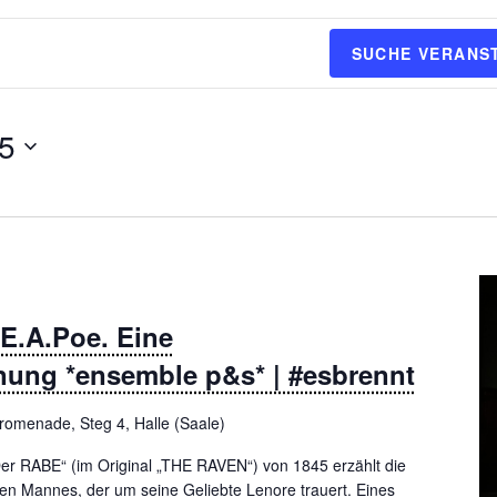
SUCHE VERANS
25
E.A.Poe. Eine
ung *ensemble p&s* | #esbrennt
romenade, Steg 4, Halle (Saale)
„Der RABE“ (im Original „THE RAVEN“) von 1845 erzählt die
ten Mannes, der um seine Geliebte Lenore trauert. Eines