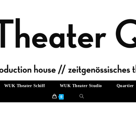
WUK Theater Schiff
WUK Theater Studio
Quartier
Website-
0
Suche
umschalten