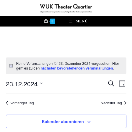
Zum
Inhalt
springen
0
MENÜ
Keine Veranstaltungen für 23. Dezember 2024 vorgesehen. Hier
H
geht es zu den
nächsten bevorstehenden Veranstaltungen
.
i
n
23.12.2024
w
V
S
V
T
e
u
e
a
i
D
c
e
s
g
r
h
a
Vorheriger Tag
Nächster Tag
e
a
r
t
n
u
a
s
m
Kalender abonnieren
n
t
w