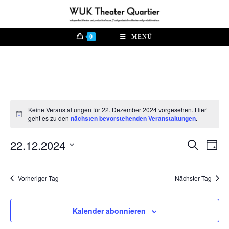
Zum
Inhalt
springen
0
MENÜ
Keine Veranstaltungen für 22. Dezember 2024 vorgesehen. Hier
H
geht es zu den
nächsten bevorstehenden Veranstaltungen
.
i
n
22.12.2024
w
V
S
V
T
e
u
e
a
i
D
c
e
s
g
r
h
a
Vorheriger Tag
Nächster Tag
e
a
r
t
n
u
a
s
m
Kalender abonnieren
n
t
w