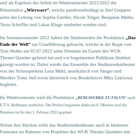
und als Ergebnis der Arbeit im Wintersemester 2021/2022 die
Präsentation
„Wirrwarr“
,
welche pandemiebedingt in fünf Gruppen
unter der Leitung von Sophia Giertler, Nicole Tröger, Benjamin Müller,
Tessa Scheffler und Lukas Kluge erarbeitet worden sind.
Im Sommersemester 2022 haben die Studierenden die Produktion
„Das
Ende der Welt“
zur Uraufführung gebracht, welche in der Regie von
Tom Wolter am 05.07.2022 seine Premiere im Garten des WUK
Theater Quartier gefeiert hat und vor begeistertem Publikum fünfmal
gezeigt worden ist. Dabei wurde das Ensemble des Studierendentheater
von der Schauspielerin Lena Mühl, musikalisch von Sänger und
Musiker Tomy Suil sowie tänzerisch von Breakdancer Miky Lejoyeux
begleitet.
Im Wintersemester wird die Produktion
„
BERGWERKE ZU FALUN“
nach
E.T.A. Hoffmann erarbeitet. Die Proben beginnen dafür am 6. Oktober und die
Premiere ist für den 1. Februar 2023 geplant.
Neben den Stücken wirkt das Studierendentheater auch in kleineren
Formaten im Rahmen von Projekten des WUK Theater Quartiers mit.