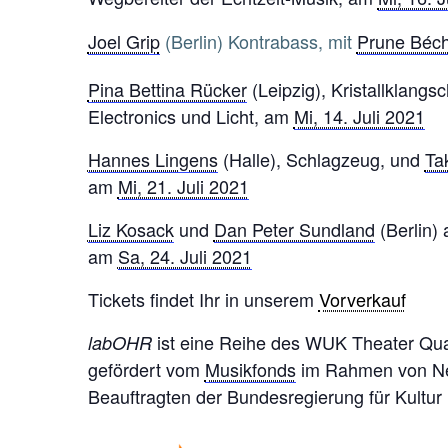
Joel Grip
(Berlin)
Kontrabass, mit
Prune Béc
Pina Bettina Rücker
(Leipzig), Kristallklangs
Electronics und Licht, am
Mi, 14. Juli 2021
Hannes Lingens
(Halle), Schlagzeug, und
Ta
am
Mi, 21. Juli 2021
Liz Kosack
und
Dan Peter Sundland
(Berlin)
am
Sa, 24. Juli 2021
Tickets findet Ihr in unserem
Vorverkauf
ist eine Reihe des WUK Theater Quar
labOHR
gefördert vom
Musikfonds
im Rahmen von Neus
Beauftragten der Bundesregierung für Kultur