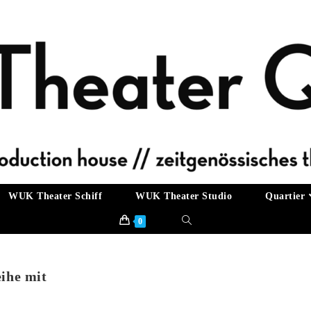
WUK Theater Schiff
WUK Theater Studio
Quartier
0
eihe mit