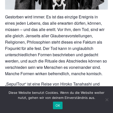
Gestorben wird immer. Es ist das einzige Ereignis in
eines jeden Lebens, das alle erwarten dürfen, können,
müssen – und das alle ereilt. Vor ihm, dem Tod, sind wir
alle gleich. Jenseits aller Glaubensvorstellungen,
Religionen, Philosophien steht dieses eine Faktum als
Fixpunkt für alle fest. Der Tod kann in unglaublich
unterschiedlichen Formen beschrieben und gedacht
werden, und auch die Rituale des Abschiedes können so
verschieden sein wie Menschen es voneinander sind.
Manche Formen wirken befremdlich, manche komisch.
„SepulTour“ ist eine Reise von Hiroko Tanahashi und
Max Schumacher von den eigenen Traditionen hin zu
Diese Website benutzt Cookies. Wenn du die Website weiter
den verschiedensten Kulturen weltweit. Kann
nutzt, gehen wir von deinem Einverständnis aus.
Bestattungskultur als etwas Tröstliches präsentiert
OK
werden, als etwas, das nicht Angst, sondern Vertrauen –