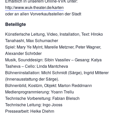
Erhältlich in unserem Online-VVK unter:
http://www.wuk-theater.de/karten
oder an allen Vorverkaufsstellen der Stadt
Beteiligte
Künstlerische Leitung, Video, Installation, Text: Hiroko
Tanahashi, Max Schumacher
Spiel: Mary Ye Myint, Mareile Metzner, Peter Wagner,
Alexander Schröder
Musik, Sounddesign: Sibin Vassilev – Gesang: Katya
Tasheva – Cello: Linda Mantcheva
Bühneninstallation: Michl Schmidt (Särge), Ingrid Mitterer
(Innenausstattung der Särge).
Bühnenbild, Kostüm, Objekt: Marion Reddmann
Medienprogrammierung: Yoann Trellu
Technische Vorbereitung: Fabian Bleisch
Technische Leitung: Ingo Jooss
Pressearbeit: Heike Diehm