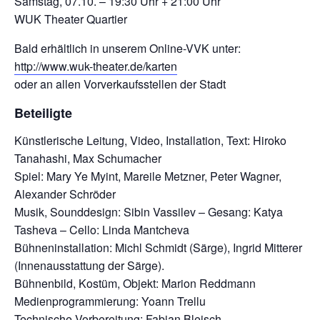
Samstag, 07.10. – 19:30 Uhr + 21:00 Uhr
WUK Theater Quartier
Bald erhältlich in unserem Online-VVK unter:
http://www.wuk-theater.de/karten
oder an allen Vorverkaufsstellen der Stadt
Beteiligte
Künstlerische Leitung, Video, Installation, Text: Hiroko
Tanahashi, Max Schumacher
Spiel: Mary Ye Myint, Mareile Metzner, Peter Wagner,
Alexander Schröder
Musik, Sounddesign: Sibin Vassilev – Gesang: Katya
Tasheva – Cello: Linda Mantcheva
Bühneninstallation: Michl Schmidt (Särge), Ingrid Mitterer
(Innenausstattung der Särge).
Bühnenbild, Kostüm, Objekt: Marion Reddmann
Medienprogrammierung: Yoann Trellu
Technische Vorbereitung: Fabian Bleisch