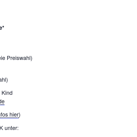
e*
eie Preiswahl)
ahl)
 Kind
de
fos hier
)
K unter: