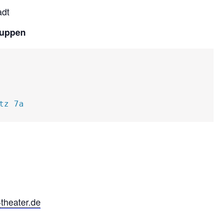
adt
ruppen
tz 7a
theater.de