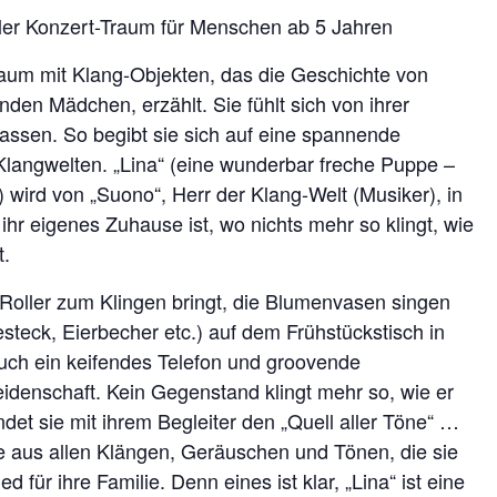
ler Konzert-Traum für Menschen ab 5 Jahren
raum mit Klang-Objekten, das die Geschichte von
den Mädchen, erzählt. Sie fühlt sich von ihrer
lassen. So begibt sie sich auf eine spannende
langwelten. „Lina“ (eine wunderbar freche Puppe –
) wird von „Suono“, Herr der Klang-Welt (Musiker), in
hr eigenes Zuhause ist, wo nichts mehr so klingt, wie
t.
ren Roller zum Klingen bringt, die Blumenvasen singen
esteck, Eierbecher etc.) auf dem Frühstückstisch in
 Auch ein keifendes Telefon und groovende
eidenschaft. Kein Gegenstand klingt mehr so, wie er
det sie mit ihrem Begleiter den „Quell aller Töne“ …
sie aus allen Klängen, Geräuschen und Tönen, die sie
 für ihre Familie. Denn eines ist klar, „Lina“ ist eine