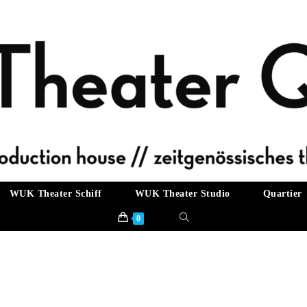
WUK Theater Schiff
WUK Theater Studio
Quartier
Website-
0
Suche
umschalten