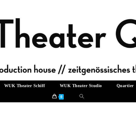
WUK Theater Schiff
WUK Theater Studio
Quartier
Website-
0
Suche
umschalten