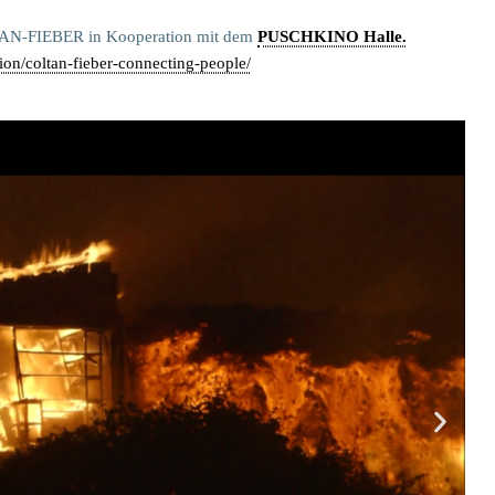
TAN-FIEBER in Kooperation mit dem
PUSCHKINO Halle.
ion/coltan-fieber-connecting-people/