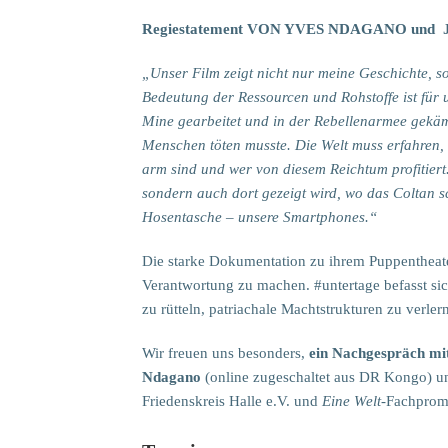
Regiestatement VON YVES NDAGANO un
„Unser Film zeigt nicht nur meine Geschichte, so
Bedeutung der Ressourcen und Rohstoffe ist für u
Mine gearbeitet und in der Rebellenarmee gekä
Menschen töten musste. Die Welt muss erfahren,
arm sind und wer von diesem Reichtum profitiert.
sondern auch dort gezeigt wird, wo das Coltan sc
Hosentasche – unsere Smartphones.“
Die starke Dokumentation zu ihrem Puppentheate
Verantwortung zu machen. #untertage befasst si
zu rütteln, patriachale Machtstrukturen zu verle
Wir freuen uns besonders,
ein Nachgespräch mi
Ndagano
(online zugeschaltet aus DR Kongo) 
Friedenskreis Halle e.V. und
Eine Welt
-Fachprom