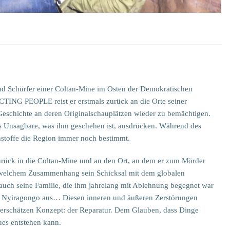
nd Schürfer einer Coltan-Mine im Osten der Demokratischen
G PEOPLE reist er erstmals zurück an die Orte seiner
Geschichte an deren Originalschauplätzen wieder zu bemächtigen.
das Unsagbare, was ihm geschehen ist, ausdrücken. Während des
hstoffe die Region immer noch bestimmt.
urück in die Coltan-Mine und an den Ort, an dem er zum Mörder
 welchem Zusammenhang sein Schicksal mit dem globalen
r auch seine Familie, die ihm jahrelang mit Ablehnung begegnet war
n Nyiragongo aus… Diesen inneren und äußeren Zerstörungen
erschätzen Konzept: der Reparatur. Dem Glauben, dass Dinge
es entstehen kann.