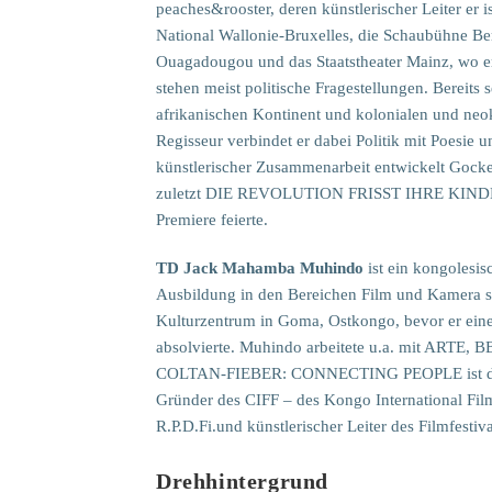
peaches&rooster, deren künstlerischer Leiter er i
National Wallonie-Bruxelles, die Schaubühne Berl
Ouagadougou und das Staatstheater Mainz, wo er 
stehen meist politische Fragestellungen. Bereits 
afrikanischen Kontinent und kolonialen und neo
Regisseur verbindet er dabei Politik mit Poesie
künstlerischer Zusammenarbeit entwickelt Gockel
zuletzt DIE REVOLUTION FRISST IHRE KINDER!, 
Premiere feierte.
TD Jack Mahamba Muhindo
ist ein kongolesi
Ausbildung in den Bereichen Film und Kamera st
Kulturzentrum in Goma, Ostkongo, bevor er eine
absolvierte. Muhindo arbeitete u.a. mit ARTE,
COLTAN-FIEBER: CONNECTING PEOPLE ist die e
Gründer des CIFF – des Kongo International Film
R.P.D.Fi.und künstlerischer Leiter des Filmfest
Drehhintergrund