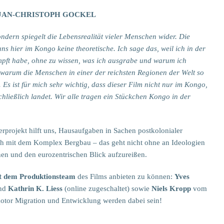
d JAN-CHRISTOPH GOCKEL
ndern spiegelt die Lebensrealität vieler Menschen wider. Die
ns hier im Kongo keine theoretische. Ich sage das, weil ich in der
mpft habe, ohne zu wissen, was ich ausgrabe und warum ich
 warum die Menschen in einer der reichsten Regionen der Welt so
 Es ist für mich sehr wichtig, dass dieser Film nicht nur im Kongo,
hließlich landet. Wir alle tragen ein Stückchen Kongo in der
rprojekt hilft uns, Hausaufgaben in Sachen postkolonialer
ch mit dem Komplex Bergbau – das geht nicht ohne an Ideologien
rnen und den eurozentrischen Blick aufzureißen.
t dem Produktionsteam
des Films anbieten zu können:
Yves
und
Kathrin K. Liess
(online zugeschaltet) sowie
Niels Kropp
vom
otor Migration und Entwicklung werden dabei sein!