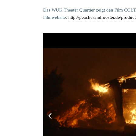
Das WUK Theater Quartier zeigt den Film COL
Filmwebsite:
http://peachesandrooster.de/product