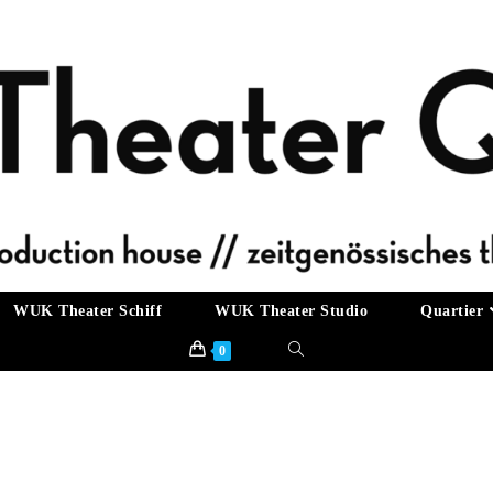
WUK Theater Schiff
WUK Theater Studio
Quartier
0