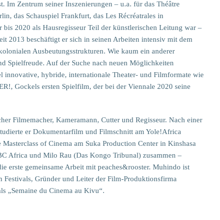
st. Im Zentrum seiner Inszenierungen – u.a. für das Théâtre
in, das Schauspiel Frankfurt, das Les Récréatrales in
bis 2020 als Hausregisseur Teil der künstlerischen Leitung war –
seit 2013 beschäftigt er sich in seinen Arbeiten intensiv mit dem
kolonialen Ausbeutungsstrukturen. Wie kaum ein anderer
 und Spielfreude. Auf der Suche nach neuen Möglichkeiten
 innovative, hybride, internationale Theater- und Filmformate wie
Gockels ersten Spielfilm, der bei der Viennale 2020 seine
scher Filmemacher, Kameramann, Cutter und Regisseur. Nach einer
udierte er Dokumentarfilm und Filmschnitt am Yole!Africa
 Masterclass of Cinema am Suka Production Center in Kinshasa
 BBC Africa und Milo Rau (Das Kongo Tribunal) zusammen –
rste gemeinsame Arbeit mit peaches&rooster. Muhindo ist
 Festivals, Gründer und Leiter der Film-Produktionsfirma
ivals „Semaine du Cinema au Kivu“.