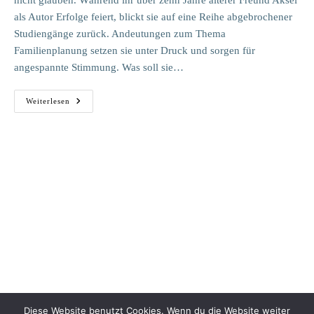
nicht glauben. Während ihr über zehn Jahre älterer Freund Aksel
als Autor Erfolge feiert, blickt sie auf eine Reihe abgebrochener
Studiengänge zurück. Andeutungen zum Thema
Familienplanung setzen sie unter Druck und sorgen für
angespannte Stimmung. Was soll sie…
Der
Weiterlesen
Schlimmste
Mensch
Der
Welt
Diese Website benutzt Cookies. Wenn du die Website weiter