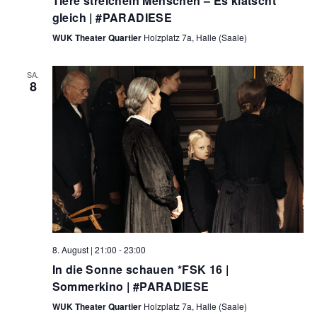
Tiere streicheln Menschen – Es klatscht
a
gleich | #PARADIESE
u
t
i
WUK Theater Quartier
Holzplatz 7a, Halle (Saale)
n
o
d
n
SA.
8
A
n
s
i
c
h
t
8. August | 21:00
-
23:00
In die Sonne schauen *FSK 16 |
e
Sommerkino | #PARADIESE
n
WUK Theater Quartier
Holzplatz 7a, Halle (Saale)