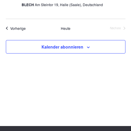
BLECH
Am Steintor 19, Halle (Saale), Deutschland
Veranstaltungen
Vorherige
Heute
Nächste
Veranstalt
Kalender abonnieren