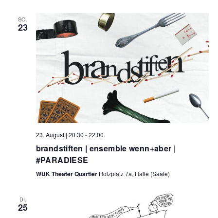
SO.
23
23. August | 20:30
-
22:00
brandstiften | ensemble wenn+aber |
#PARADIESE
WUK Theater Quartier
Holzplatz 7a, Halle (Saale)
DI.
25