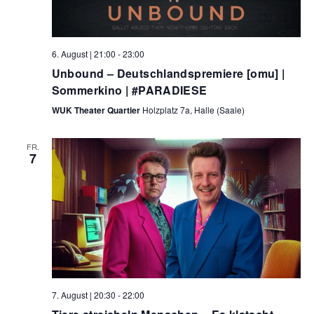
a
n
n
l
.
g
A
6. August | 21:00
-
23:00
t
n
Unbound – Deutschlandspremiere [omu] |
u
s
Sommerkino | #PARADIESE
i
n
WUK Theater Quartier
Holzplatz 7a, Halle (Saale)
c
g
h
FR.
7
e
t
e
n
n
S
-
N
u
a
c
v
i
h
7. August | 20:30
-
22:00
g
e