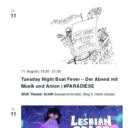
,
DI.
N
11
a
v
i
g
a
11. August | 19:30
-
21:30
t
Tuesday Night Boat Fever – Der Abend mit
i
Musik und Anton | #PARADIESE
WUK Theater Schiff
Saalepromenade, Steg 4, Halle (Saale)
o
n
DI.
11