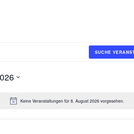
SUCHE VERANS
2026
Keine Veranstaltungen für 8. August 2026 vorgesehen.
H
i
n
w
e