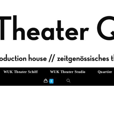
WUK Theater Schiff
WUK Theater Studio
Quartier
Website-
0
Suche
umschalten