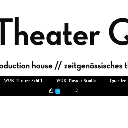
WUK Theater Schiff
WUK Theater Studio
Quartier
Website-
0
Suche
umschalten