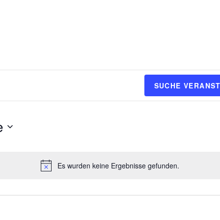
SUCHE VERANS
e
Es wurden keine Ergebnisse gefunden.
H
i
n
w
e