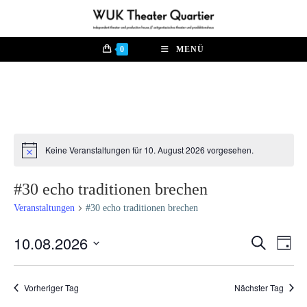
Zum
Inhalt
springen
0
MENÜ
Keine Veranstaltungen für 10. August 2026 vorgesehen.
H
i
n
#30 echo traditionen brechen
w
e
Veranstaltungen
#30 echo traditionen brechen
i
s
10.08.2026
V
S
V
T
u
e
a
D
c
e
g
r
h
a
Vorheriger Tag
Nächster Tag
e
a
r
t