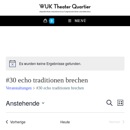
Zum
Inhalt
springen
0
MENÜ
Es wurden keine Ergebnisse gefunden.
H
i
n
#30 echo traditionen brechen
w
e
Veranstaltungen
#30 echo traditionen brechen
i
s
Anstehende
V
S
V
L
u
e
i
D
c
e
s
r
h
a
t
Veranstaltungen
Vorherige
Heute
Nächste
e
a
r
t
Veranstalt
e