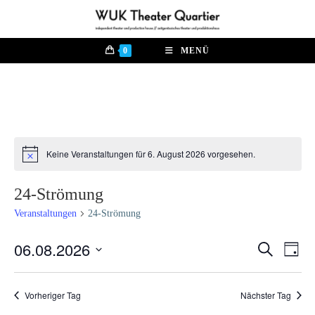
Zum
Inhalt
springen
0
MENÜ
Keine Veranstaltungen für 6. August 2026 vorgesehen.
H
i
n
24-Strömung
w
e
Veranstaltungen
24-Strömung
i
s
06.08.2026
V
S
V
T
u
e
a
D
c
e
g
r
h
a
Vorheriger Tag
Nächster Tag
e
a
r
t