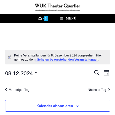
Zum
Inhalt
springen
0
MENÜ
Keine Veranstaltungen für 8. Dezember 2024 vorgesehen. Hier
H
geht es zu den
nächsten bevorstehenden Veranstaltungen
.
i
n
08.12.2024
w
V
S
V
T
e
u
e
a
i
D
c
e
s
g
r
h
a
Vorheriger Tag
Nächster Tag
e
a
r
t
n
u
a
s
m
Kalender abonnieren
n
t
w