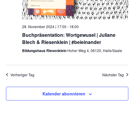
a
n
n
l
.
g
A
t
28. November 2024 | 17:00
-
18:00
n
Buchpräsentation: Wortgewusel | Juliane
u
s
Blech & Riesenklein | #beieinander
i
n
Bildungshaus Riesenklein
Hoher Weg 4, 06120, Halle/Saale
c
g
h
e
t
e
Vorheriger Tag
Nächster Tag
n
n
S
-
Kalender abonnieren
N
u
a
c
v
i
h
g
e