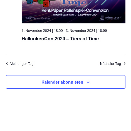
a
n
n
l
.
g
A
t
n
1. November 2024 | 18:00
-
3. November 2024 | 18:00
u
s
HallunkenCon 2024 – Tiers of Time
i
n
c
g
h
Vorheriger Tag
Nächster Tag
e
t
e
n
n
Kalender abonnieren
S
-
N
u
a
c
v
i
h
g
e