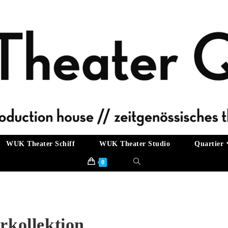
WUK Theater Schiff
WUK Theater Studio
Quartier
0
rkollektion