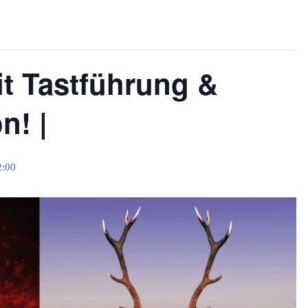
t Tastführung &
n! |
2:00