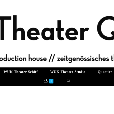
WUK Theater Schiff
WUK Theater Studio
Quartier
Website-
0
Suche
umschalten