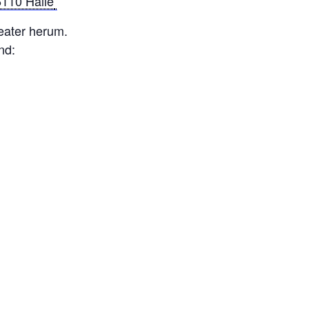
6110 Halle
eater herum.
nd: