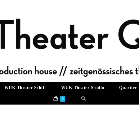
WUK Theater Schiff
WUK Theater Studio
Quartier
Website-
0
Suche
umschalten