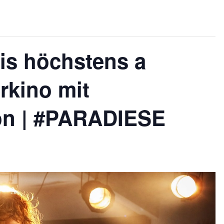
 is höchstens a
kino mit
on | #PARADIESE