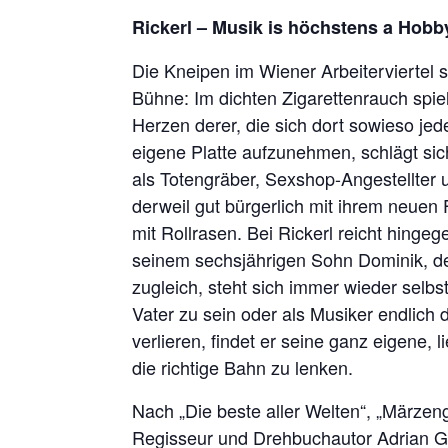
Rickerl – Musik is höchstens a Hobb
Die Kneipen im Wiener Arbeiterviertel
Bühne: Im dichten Zigarettenrauch spielt
Herzen derer, die sich dort sowieso jed
eigene Platte aufzunehmen, schlägt sich
als Totengräber, Sexshop-Angestellter u
derweil gut bürgerlich mit ihrem neuen 
mit Rollrasen. Bei Rickerl reicht hinge
seinem sechsjährigen Sohn Dominik, den 
zugleich, steht sich immer wieder selbs
Vater zu sein oder als Musiker endlich d
verlieren, findet er seine ganz eigene
die richtige Bahn zu lenken.
Nach „Die beste aller Welten“, „Märzeng
Regisseur und Drehbuchautor Adrian Go