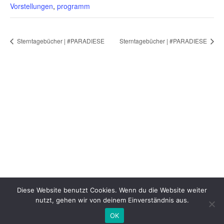
Vorstellungen
,
programm
Sterntagebücher | #PARADIESE
Sterntagebücher | #PARADIESE
Diese Website benutzt Cookies. Wenn du die Website weiter
nutzt, gehen wir von deinem Einverständnis aus.
OK
© 2025 WUK Theater Quartier