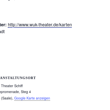
http://www.wuk-theater.de/karten
ter:
adt
ANSTALTUNGSORT
Theater Schiff
epromenade, Steg 4
 (Saale)
,
Google Karte anzeigen