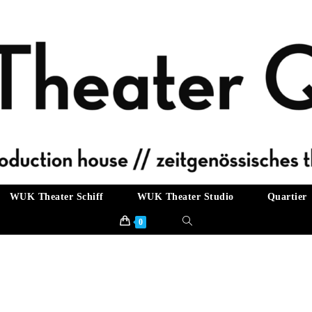
WUK Theater Schiff
WUK Theater Studio
Quartier
Website-
0
Suche
umschalten