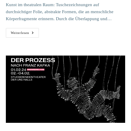
Kunst im theatralen Raum: Tuschezeichnungen auf
durchsichtiger Folie, abstrakte Formen, die an menschliche
Körperfragmente erinnern. Durch die Überlappung und…
CMD/C
Weiterlesen
PAUSE