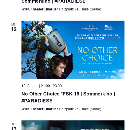
Sommerkino | #PARADIESE
a
u
t
WUK Theater Quartier
Holzplatz 7a, Halle (Saale)
i
n
o
MI.
12
d
n
A
n
s
i
c
12. August | 21:00
-
23:00
h
No Other Choice *FSK 16 | Sommerkino |
#PARADIESE
t
WUK Theater Quartier
Holzplatz 7a, Halle (Saale)
e
n
DO.
13