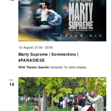
,
N
a
v
i
g
13. August | 21:00
-
23:00
Marty Supreme | Sommerkino |
a
#PARADIESE
t
WUK Theater Quartier
Holzplatz 7a, Halle (Saale)
i
FR.
o
14
n