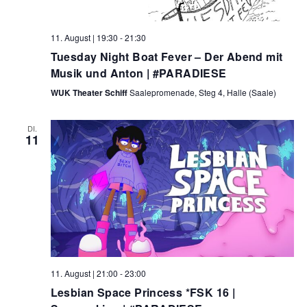
a
n
n
l
.
g
11. August | 19:30
-
21:30
A
t
Tuesday Night Boat Fever – Der Abend mit
n
Musik und Anton | #PARADIESE
u
s
WUK Theater Schiff
Saalepromenade, Steg 4, Halle (Saale)
i
n
c
g
DI.
h
11
e
t
e
n
n
S
-
N
u
a
c
v
11. August | 21:00
-
23:00
i
h
Lesbian Space Princess *FSK 16 |
g
e