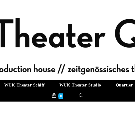
WUK Theater Schiff
WUK Theater Studio
Quartier
Website-
0
Suche
umschalten