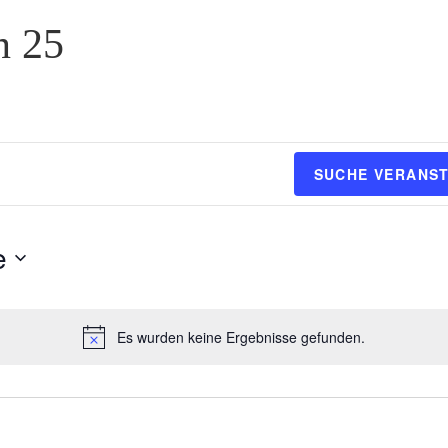
n 25
SUCHE VERANS
e
Es wurden keine Ergebnisse gefunden.
H
i
n
w
e