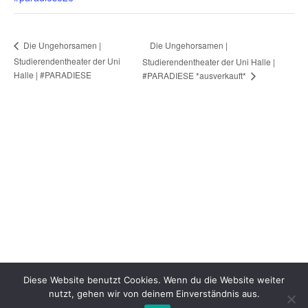
Die Ungehorsamen |
Die Ungehorsamen |
Studierendentheater der Uni
Studierendentheater der Uni Halle |
Halle | #PARADIESE
#PARADIESE *ausverkauft*
Diese Website benutzt Cookies. Wenn du die Website weiter
nutzt, gehen wir von deinem Einverständnis aus.