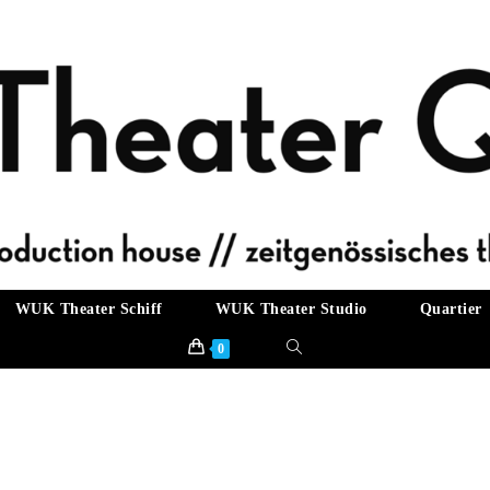
WUK Theater Schiff
WUK Theater Studio
Quartier
Website-
0
Suche
umschalten