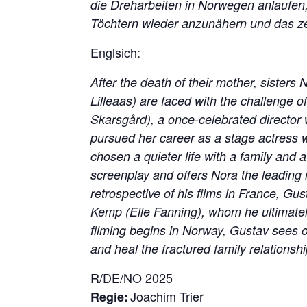
die Dreharbeiten in Norwegen anlaufen, 
Töchtern wieder anzunähern und das zer
Englsich:
After the death of their mother, sister
Lilleaas) are faced with the challenge o
Skarsgård), a once-celebrated director 
pursued her career as a stage actress
chosen a quieter life with a family and 
screenplay and offers Nora the leading 
retrospective of his films in France, G
Kemp (Elle Fanning), whom he ultimately 
filming begins in Norway, Gustav sees o
and heal the fractured family relationshi
R/DE/NO 2025
Joachim Trier
Regie: