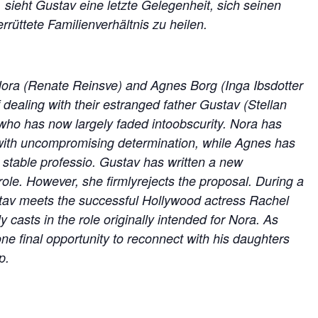
sieht Gustav eine letzte Gelegenheit, sich seinen
rüttete Familienverhältnis zu heilen.
s Nora (Renate Reinsve) and Agnes Borg (Inga Ibsdotter
f dealing with their estranged father Gustav (Stellan
who has now largely faded intoobscurity. Nora has
 with uncompromising determination, while Agnes has
a stable professio. Gustav has written a new
role. However, she firmlyrejects the proposal. During a
ustav meets the successful Hollywood actress Rachel
casts in the role originally intended for Nora. As
ne final opportunity to reconnect with his daughters
p.