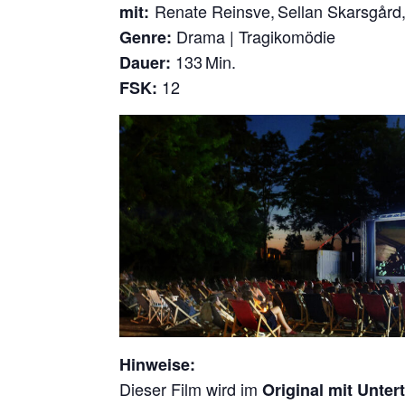
Renate Reinsve
,
Sellan Skarsgård
mit:
Drama | Tragikomödie
Genre:
133
Min.
Dauer:
12
FSK:
Hinweise:
Dieser Film wird im
Original mit Untert