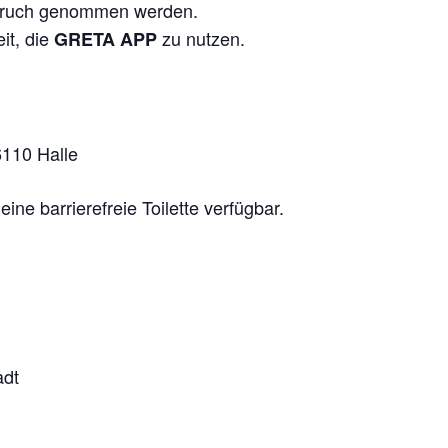
pruch genommen werden.
it, die
zu nutzen.
GRETA APP
6110 Halle
ine barrierefreie Toilette verfügbar.
:
adt