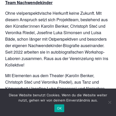
Team Nachwendekinder
Ohne vielperspektivische Herkunft keine Zukunft. Mit
diesem Anspruch setzt sich Projektteam, bestehend aus
den Künstler:innen Karolin Benker, Christoph Steć und
Veronika Riedel, Josefine Luka Simonsen und Luisa
Bäde, schon länger mit Ostperspektiven und besonders
der eigenen Nachwendekinder-Biografie auseinander.
Seit 2022 arbeiten sie in autobiografischen Workshop-
Laboren zusammen. Raus aus der Vereinzelung rein ins
Kollektive!
Mit Elementen aus dem Theater (Karolin Benker,
Christoph Steć und Veronika Riedel), aus Tanz und
Körperarbeit (Josefine Luka Simonsen) und filmischen
Mitteln (Luisa Bäde) haben die Künstler:innen sich zur
Diese Website benutzt Cookies. Wenn du die Website weiter
nutzt, gehen wir von deinem Einverständnis aus.
Aufgabe gesetzt, Fragen der Nachwendekinder-
Generation nachzuspüren, sichtbar zu machen und
OK
individuelle sowie gesellschaftliche Aufarbeitung der